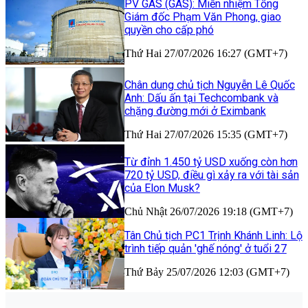
PV GAS (GAS): Miễn nhiệm Tổng
Giám đốc Phạm Văn Phong, giao
quyền cho cấp phó
Thứ Hai 27/07/2026 16:27 (GMT+7)
Chân dung chủ tịch Nguyễn Lê Quốc
Anh: Dấu ấn tại Techcombank và
chặng đường mới ở Eximbank
Thứ Hai 27/07/2026 15:35 (GMT+7)
Từ đỉnh 1.450 tỷ USD xuống còn hơn
720 tỷ USD, điều gì xảy ra với tài sản
của Elon Musk?
Chủ Nhật 26/07/2026 19:18 (GMT+7)
Tân Chủ tịch PC1 Trịnh Khánh Linh: Lộ
trình tiếp quản 'ghế nóng' ở tuổi 27
Thứ Bảy 25/07/2026 12:03 (GMT+7)