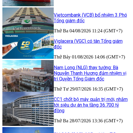
Vietcombank (VCB) bổ nhiệm 3 Phó
Tổng giám đốc
Thứ Ba 04/08/2026 11:24 (GMT+7)
Viglacera (VGC) có tân Tổng giám
đốc
Thứ Bảy 01/08/2026 14:06 (GMT+7)
Nam Long (NLG) thay tướng: Bà
Nguyễn Thanh Hương đảm nhiệm vị
trí Quyền Tổng Giám đốc
Thứ Tư 29/07/2026 16:35 (GMT+7)
CC1 chốt bộ máy quản trị mới, nhắm
tới siêu dự án hạ tầng 36.700 tỷ
đồng
Thứ Ba 28/07/2026 13:36 (GMT+7)