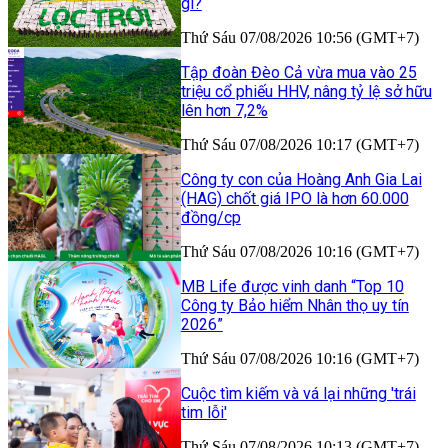
gì?
Thứ Sáu 07/08/2026 10:56 (GMT+7)
Tập đoàn Đèo Cả vừa mua vào 25
triệu cổ phiếu HHV, nâng tỷ lệ sở hữu
lên hơn 7,2%
Thứ Sáu 07/08/2026 10:17 (GMT+7)
Công ty con của Hoàng Anh Gia Lai
(HAG) chốt giá IPO là hơn 60.000
đồng/cp
Thứ Sáu 07/08/2026 10:16 (GMT+7)
MB Life được vinh danh “Top 10
Công ty Bảo hiểm Nhân thọ uy tín
2026”
Thứ Sáu 07/08/2026 10:16 (GMT+7)
Cuộc tìm kiếm và vá lại những 'trái
tim lỗi'
Thứ Sáu 07/08/2026 10:13 (GMT+7)