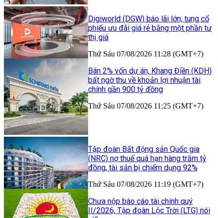
Digiworld (DGW) báo lãi lớn, tung cổ
phiếu ưu đãi giá rẻ bằng một phần tư
thị giá
Thứ Sáu 07/08/2026 11:28 (GMT+7)
Bán 2% vốn dự án, Khang Điền (KDH)
bất ngờ thu về khoản lợi nhuận tài
chính gần 900 tỷ đồng
Thứ Sáu 07/08/2026 11:25 (GMT+7)
Tập đoàn Bất động sản Quốc gia
(NRC) nợ thuế quá hạn hàng trăm tỷ
đồng, tài sản bị chiếm dụng 92%
Thứ Sáu 07/08/2026 11:19 (GMT+7)
Chưa nộp báo cáo tài chính quý
II/2026, Tập đoàn Lộc Trời (LTG) nói