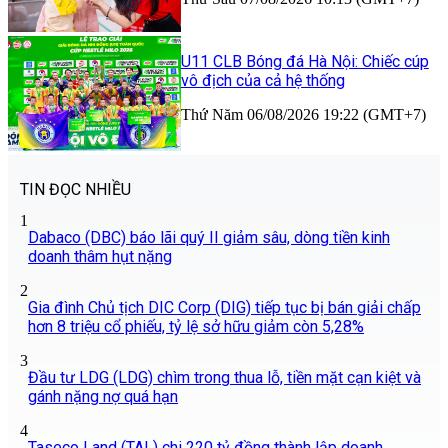
U11 CLB Bóng đá Hà Nội: Chiếc cúp
vô địch của cả hệ thống
Thứ Năm 06/08/2026 19:22 (GMT+7)
TIN ĐỌC NHIỀU
1
Dabaco (DBC) báo lãi quý II giảm sâu, dòng tiền kinh
doanh thâm hụt nặng
2
Gia đình Chủ tịch DIC Corp (DIG) tiếp tục bị bán giải chấp
hơn 8 triệu cổ phiếu, tỷ lệ sở hữu giảm còn 5,28%
3
Đầu tư LDG (LDG) chìm trong thua lỗ, tiền mặt cạn kiệt và
gánh nặng nợ quá hạn
4
Taseco Land (TAL) chi 220 tỷ đồng thành lập doanh