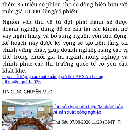
thêm 35 triệu cổ phiếu cho cổ đông hiện hữu với
mức giá 10.000 đồng/cổ phiếu.
Nguồn vốn thu về từ đợt phát hành sẽ được
doanh nghiệp dùng để cơ cấu lại các khoản nợ
vay ngân hàng và bổ sung nguồn vốn lưu động.
Kế hoạch này được kỳ vọng sẽ tạo nền tảng tài
chính vững chắc, giúp doanh nghiệp nâng cao vị
thế trong chuỗi giá trị ngành nông nghiệp và
chinh phục các thị trường quốc tế có yêu cầu
khắt khe.
Gạo chất lượng cao
xuất khẩu gạo
Afiex AFX
An Giang
lợi nhuận quý I/2026
TIN CÙNG CHUYÊN MỤC
Cần sử dụng hữu hiệu "lá chắn" bảo
vệ sản xuất công nghiệp
Thứ Sáu 07/08/2026 11:28 (GMT+7)